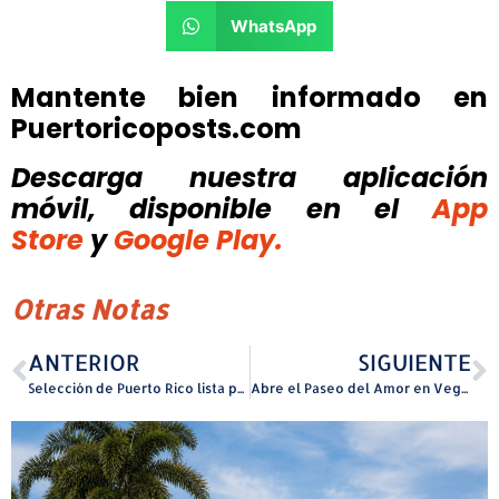
WhatsApp
Mantente bien informado en
Puertoricoposts.com
Descarga nuestra aplicación
móvil, disponible
en el
App
Store
y
Google Play.
Otras Notas
ANTERIOR
SIGUIENTE
Selección de Puerto Rico lista para su debut en la Copa Davis en Bangkok
Abre el Paseo del Amor en Vega Alta y la presentación del Super Bowl