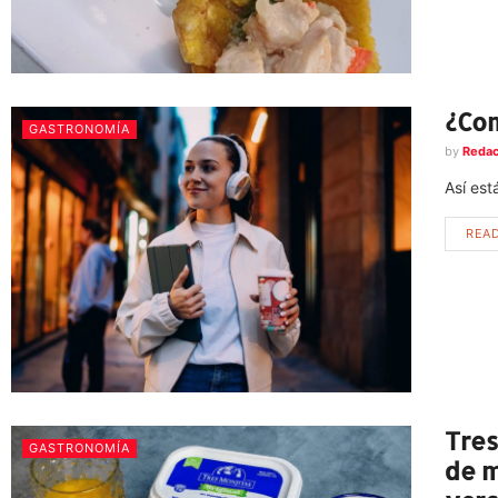
¿Com
GASTRONOMÍA
by
Redac
Así es
REA
Tres
GASTRONOMÍA
de m