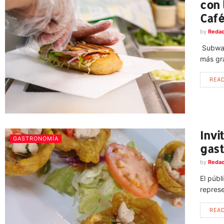
con 
Caf
by
Redac
Subway
más gra
REA
Invi
GASTRONOMÍA
gast
by
Redac
El públ
represe
REA