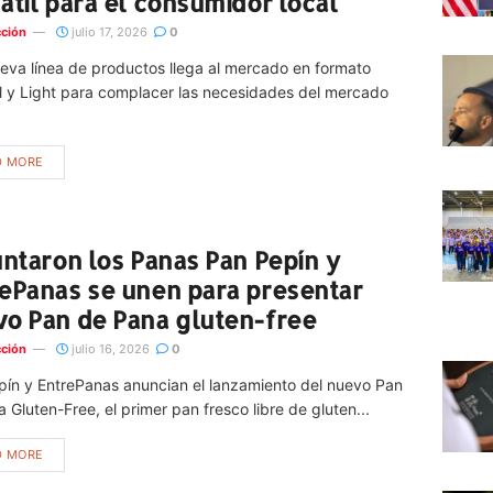
átil para el consumidor local
ción
julio 17, 2026
0
eva línea de productos llega al mercado en formato
l y Light para complacer las necesidades del mercado
D MORE
untaron los Panas Pan Pepín y
ePanas se unen para presentar
o Pan de Pana gluten-free
ción
julio 16, 2026
0
pín y EntrePanas anuncian el lanzamiento del nuevo Pan
 Gluten-Free, el primer pan fresco libre de gluten...
D MORE