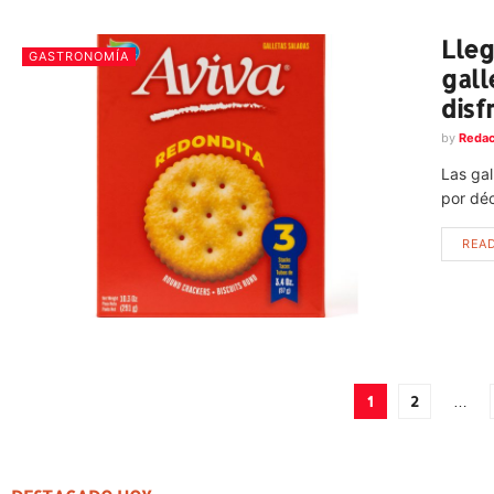
Lleg
GASTRONOMÍA
gall
disf
by
Redac
Las gal
por déc
REA
1
2
…