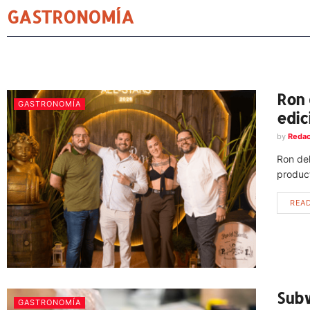
GASTRONOMÍA
Ron 
GASTRONOMÍA
edic
by
Redac
Ron del
product
REA
Subw
GASTRONOMÍA