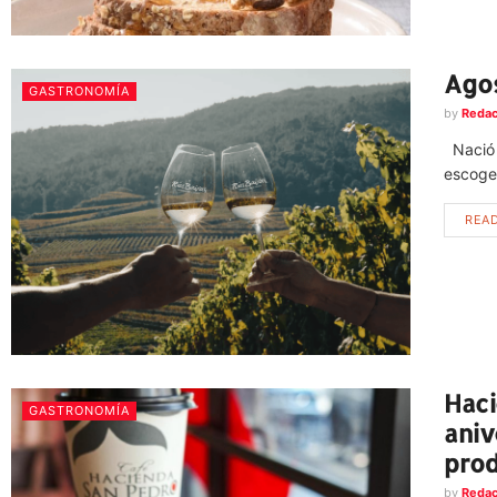
Agos
GASTRONOMÍA
by
Redac
Nació 
escoger
REA
Haci
GASTRONOMÍA
aniv
prod
by
Redac