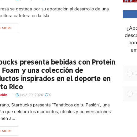
esa se destaca por su aportación al desarrollo de una
ultura cafetera en la Isla
¿Apo
D MORE
desca
hon
am
bucks presenta bebidas con Protein
 Foam y una colección de
uctos inspirados en el deporte en
to Rico
ción
junio 29, 2026
0
rano, Starbucks presenta “Fanáticos de tu Pasión”, una
a que celebra los momentos, rituales y conversaciones
nen a...
D MORE