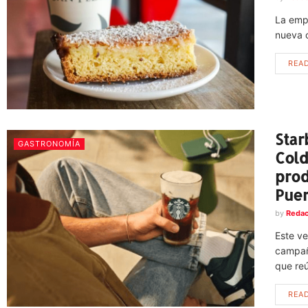
La empr
nueva c
REA
Star
GASTRONOMÍA
Cold
prod
Puer
by
Redac
Este ve
campañ
que reú
REA