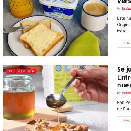
vers
by
Redac
Esta nu
Origina
local.
REA
Se j
GASTRONOMÍA
Entr
nuev
by
Redac
Pan Pe
de Pana
REA