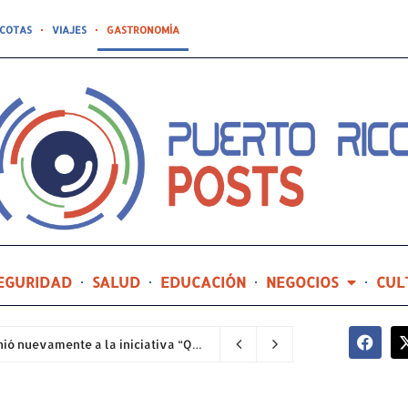
COTAS
VIAJES
GASTRONOMÍA
EGURIDAD
SALUD
EDUCACIÓN
NEGOCIOS
CUL
La Oficina de la Procuradora de las Mujeres se unió nuevamente a la iniciativa “Quiero Mi Escuela” y adoptó tres planteles escolares