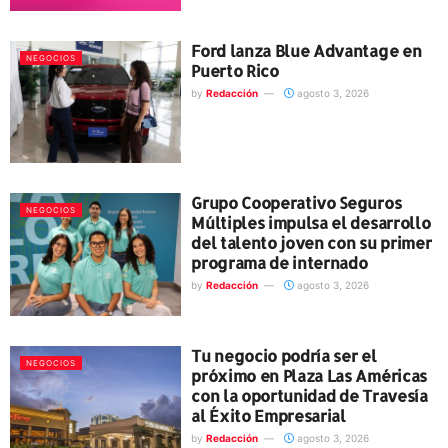
Ford lanza Blue Advantage en
NEGOCIOS
Puerto Rico
by
Redacción
agosto 3, 2026
Grupo Cooperativo Seguros
NEGOCIOS
Múltiples impulsa el desarrollo
del talento joven con su primer
programa de internado
by
Redacción
agosto 3, 2026
Tu negocio podría ser el
NEGOCIOS
próximo en Plaza Las Américas
con la oportunidad de Travesía
al Éxito Empresarial
by
Redacción
agosto 3, 2026