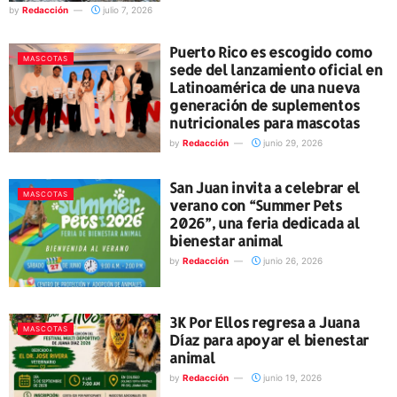
by
Redacción
julio 7, 2026
Puerto Rico es escogido como
MASCOTAS
sede del lanzamiento oficial en
Latinoamérica de una nueva
generación de suplementos
nutricionales para mascotas
by
Redacción
junio 29, 2026
San Juan invita a celebrar el
MASCOTAS
verano con “Summer Pets
2026”, una feria dedicada al
bienestar animal
by
Redacción
junio 26, 2026
3K Por Ellos regresa a Juana
MASCOTAS
Díaz para apoyar el bienestar
animal
by
Redacción
junio 19, 2026