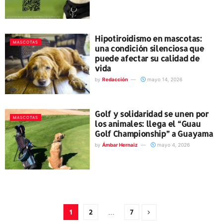
Hipotiroidismo en mascotas:
MASCOTAS
una condición silenciosa que
puede afectar su calidad de
vida
by
Redacción
mayo 14, 2026
Golf y solidaridad se unen por
MASCOTAS
los animales: llega el “Guau
Golf Championship” a Guayama
by
Ámbar Hernaiz
mayo 4, 2026
1
2
…
7