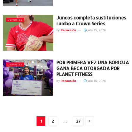
Juncos completa sustituciones
DEPORTES
rumbo a Crown Series
by
Redacción
julio 15, 2026
POR PRIMERA VEZ UNA BORICUA
DEPORTES
GANA BECA OTORGADA POR
PLANET FITNESS
by
Redacción
julio 15, 2026
1
2
…
27