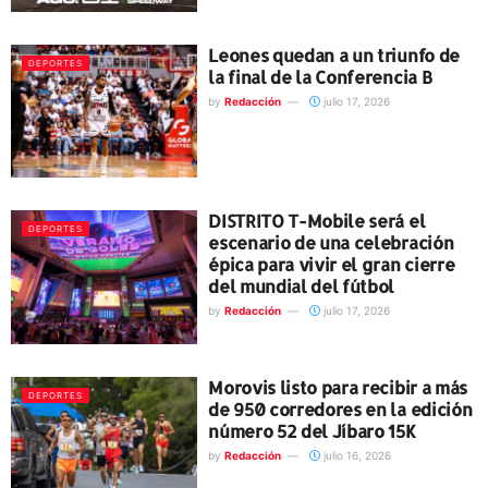
Leones quedan a un triunfo de
DEPORTES
la final de la Conferencia B
by
Redacción
julio 17, 2026
DISTRITO T-Mobile será el
DEPORTES
escenario de una celebración
épica para vivir el gran cierre
del mundial del fútbol
by
Redacción
julio 17, 2026
Morovis listo para recibir a más
DEPORTES
de 950 corredores en la edición
número 52 del Jíbaro 15K
by
Redacción
julio 16, 2026