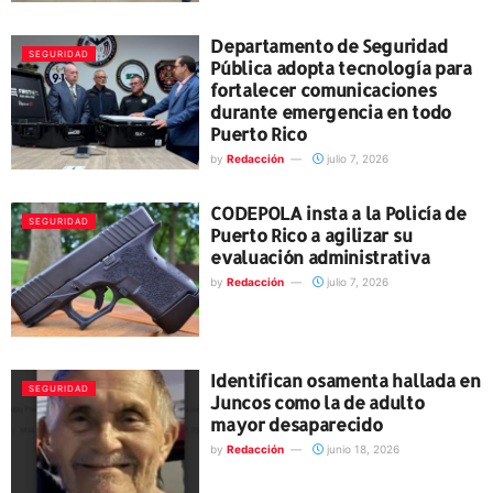
Departamento de Seguridad
SEGURIDAD
Pública adopta tecnología para
fortalecer comunicaciones
durante emergencia en todo
Puerto Rico
by
Redacción
julio 7, 2026
CODEPOLA insta a la Policía de
SEGURIDAD
Puerto Rico a agilizar su
evaluación administrativa
by
Redacción
julio 7, 2026
Identifican osamenta hallada en
SEGURIDAD
Juncos como la de adulto
mayor desaparecido
by
Redacción
junio 18, 2026