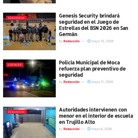
Genesis Security brindará
SEGURIDAD
seguridad en el Juego de
Estrellas del BSN 2026 en San
Germán
by
Redacción
mayo 15, 2026
Policía Municipal de Moca
LOCALES
refuerza plan preventivo de
seguridad
by
Redacción
mayo 11, 2026
Autoridades intervienen con
SEGURIDAD
menor en el interior de escuela
en Trujillo Alto
by
Redacción
mayo 6, 2026