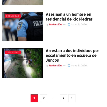
Asesinan a un hombre en
SEGURIDAD
residencial de Río Piedras
by
Redacción
mayo 5, 2026
Arrestan a dos individuos por
SEGURIDAD
escalamiento en escuela de
Juncos
by
Redacción
mayo 5, 2026
1
2
…
7