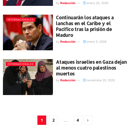
by
Redacción
enero 20, 2026
Continuarán los ataques a
INTERNACIONALES
lanchas en el Caribe y el
Pacífico tras la prisión de
Maduro
by
Redacción
enero 5, 2026
Ataques israelíes en Gaza dejan
INTERNACIONALES
al menos cuatro palestinos
muertos
by
Redacción
noviembre 20, 2025
1
2
…
4