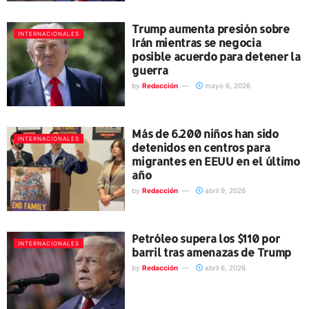
Trump aumenta presión sobre
INTERNACIONALES
Irán mientras se negocia
posible acuerdo para detener la
guerra
by
Redacción
mayo 6, 2026
Más de 6.200 niños han sido
INTERNACIONALES
detenidos en centros para
migrantes en EEUU en el último
año
by
Redacción
abril 9, 2026
Petróleo supera los $110 por
INTERNACIONALES
barril tras amenazas de Trump
by
Redacción
abril 6, 2026