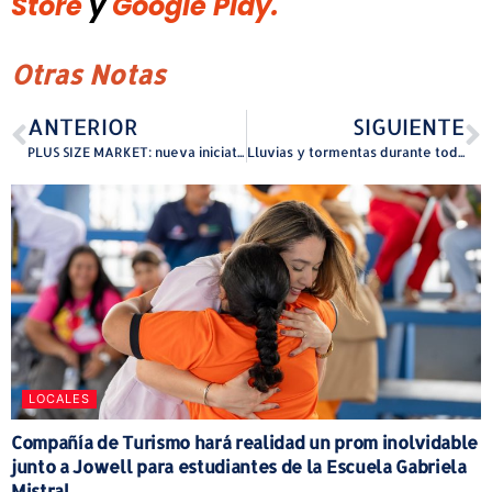
Store
y
Google Play.
Otras Notas
ANTERIOR
SIGUIENTE
PLUS SIZE MARKET: nueva iniciativa impulsa la accesibilidad y autoestima en la moda para mujeres de talla grande en Puerto Rico
Lluvias y tormentas durante todo el día
LOCALES
Compañía de Turismo hará realidad un prom inolvidable
junto a Jowell para estudiantes de la Escuela Gabriela
Mistral