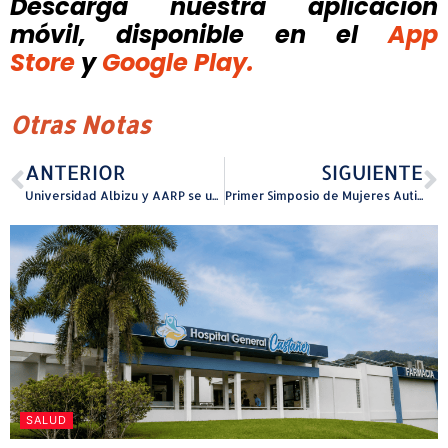
Descarga nuestra aplicación
móvil, disponible
en el
App
Store
y
Google Play.
Otras Notas
ANTERIOR
SIGUIENTE
Universidad Albizu y AARP se unen para fortalecer el envejecimiento saludable y la salud cerebral en la Isla
Primer Simposio de Mujeres Autistas en Puerto Rico y el Caribe abordará el diagnóstico tardío y la falta de servicios accesibles
SALUD