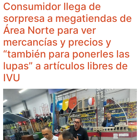
Consumidor llega de
sorpresa a megatiendas de
Área Norte para ver
mercancías y precios y
“también para ponerles las
lupas” a artículos libres de
IVU