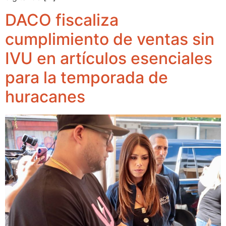
DACO fiscaliza
cumplimiento de ventas sin
IVU en artículos esenciales
para la temporada de
huracanes