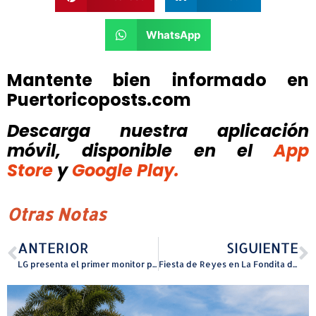
WhatsApp
Mantente bien informado en
Puertoricoposts.com
Descarga nuestra aplicación
móvil, disponible
en el
App
Store
y
Google Play.
Otras Notas
ANTERIOR
SIGUIENTE
LG presenta el primer monitor plegable para juegos 5K2K
Fiesta de Reyes en La Fondita de Jesús para personas sin hogar y adultos mayores