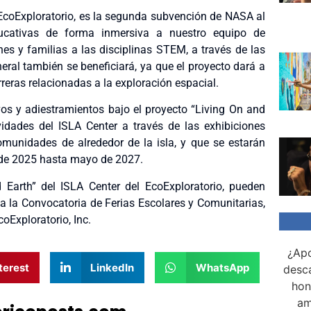
 EcoExploratorio, es la segunda subvención de NASA al
ucativas de forma inmersiva a nuestro equipo de
nes y familias a las disciplinas STEM, a través de las
eral también se beneficiará, ya que el proyecto dará a
reras relacionadas a la exploración espacial.
vos y adiestramientos bajo el proyecto “Living On and
idades del ISLA Center a través de las exhibiciones
omunidades de alrededor de la isla, y que se estarán
o de 2025 hasta mayo de 2027.
Earth” del ISLA Center del EcoExploratorio, pueden
r a la Convocatoria de Ferias Escolares y Comunitarias,
oExploratorio, Inc.
¿Apo
terest
LinkedIn
WhatsApp
desca
hon
am