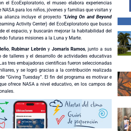
n el EcoExploratorio, el museo elabora experiencias
e NASA para los niños, jóvenes y familias que visitan y
ta alianza incluye el proyecto
“Living On and Beyond
Learning Activity Center) del EcoExploratorio que busca
sde el espacio, y buscarán mejorar la habitabilidad del
ndo futuras misiones a la Luna y Marte.
deño
,
Rubimar Lebrón
y
Jomaris Ramos
, junto a sus
o de talleres y el desarrollo de actividades educativas
s tres embajadoras científicas fueron seleccionadas
iliares, y se logró gracias a la contribución realizada
e “Giving Tuesday”. El fin del programa es motivar e
 que ofrece NASA a nivel educativo, en los campos de
ionales.