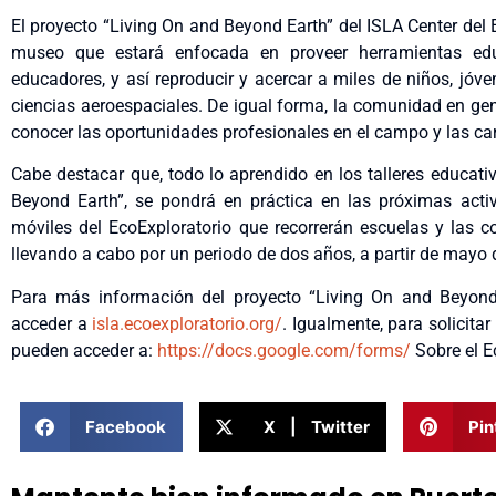
El proyecto “Living On and Beyond Earth” del ISLA Center del
museo que estará enfocada en proveer herramientas ed
educadores, y así reproducir y acercar a miles de niños, jóve
ciencias aeroespaciales. De igual forma, la comunidad en gen
conocer las oportunidades profesionales en el campo y las car
Cabe destacar que, todo lo aprendido en los talleres educati
Beyond Earth”, se pondrá en práctica en las próximas activ
móviles del EcoExploratorio que recorrerán escuelas y las c
llevando a cabo por un periodo de dos años, a partir de may
Para más información del proyecto “Living On and Beyond 
acceder a
isla.ecoexploratorio.org/
. Igualmente, para solicita
pueden acceder a:
https://docs.google.com/forms/
Sobre el Ec
Facebook
X | Twitter
Pin