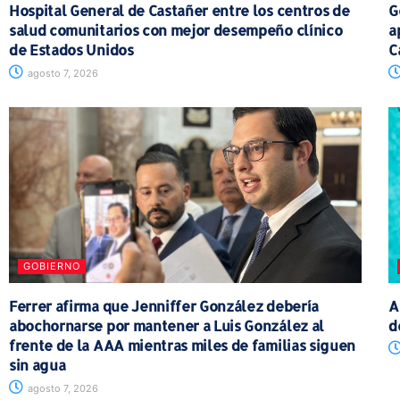
Hospital General de Castañer entre los centros de
G
salud comunitarios con mejor desempeño clínico
a
de Estados Unidos
C
agosto 7, 2026
GOBIERNO
Ferrer afirma que Jenniffer González debería
A
abochornarse por mantener a Luis González al
d
frente de la AAA mientras miles de familias siguen
sin agua
agosto 7, 2026