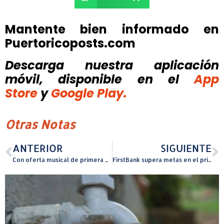
Mantente bien informado en
Puertoricoposts.com
Descarga nuestra aplicación
móvil, disponible
en el
App
Store
y
Google Play.
Otras Notas
ANTERIOR
SIGUIENTE
Con oferta musical de primera vuelve el evento: Del Malecón pa’ las Fiestas
FirstBank supera metas en el primer año de su iniciativa Rescate Costero