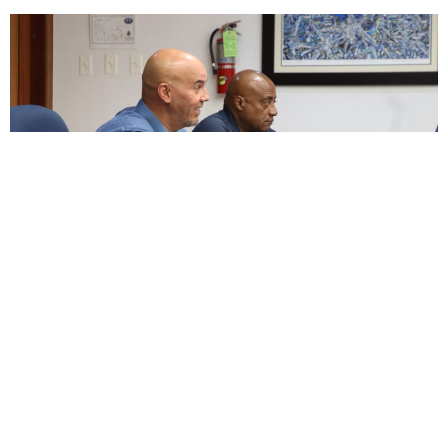
ENCUESTA
¿Apoyas enmendar la ley para permitir un descanso
digno junto a nuestras mascotas, honrando el vínculo
de lealtad, alegría y amor incondicional que nos
brindaron durante toda su vida?
Si