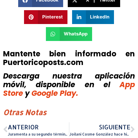
Pinterest
LinkedIn
WhatsApp
Mantente bien informado en
Puertoricoposts.com
Descarga nuestra aplicación
móvil, disponible
en el
App
Store
y
Google Play.
Otras Notas
ANTERIOR
SIGUIENTE
Juramenta a su segundo término alcalde de San Lorenzo
Joilani Cosme González hace historia como la legisladora electa más joven de Las Piedras