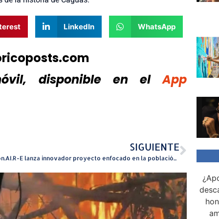
terest
LinkedIn
WhatsApp
oricoposts.com
vil, disponible
en el
App
SIGUIENTE
Vision.AI.R-E lanza innovador proyecto enfocado en la población de Adultos Mayores
¿Apo
desca
hon
am