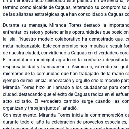
En un emotivo acto celebrado este pasado fin de semana, W
término como alcalde de Caguas, reiterando su compromiso c
de las alianzas estratégicas que han consolidado a Caguas co
Durante su mensaje, Miranda Torres destacó la importanc
enfrentar los retos y potenciar las oportunidades que posici
la Isla. “Nuestro modelo colaborativo ha demostrado que, c
meta inalcanzable. Este compromiso nos impulsa a seguir fort
de nuestra ciudad, convirtiendo a Caguas en el verdadero coraz
El mandatario municipal agradeció la confianza depositad
responsabilidad y transparencia. Asimismo, extendió su grat
miembros de la comunidad que han trabajado de la mano co
ejemplo de resiliencia, innovación y orgullo criollo modelo par
Miranda Torres hizo un llamado a los ciudadanos para conti
ciudad, destacando que el éxito de Caguas radica en el esfue
acto solitario. El verdadero cambio surge cuando las com
organizan y trabajan juntos”, añadió.
Con este evento, Miranda Torres inicia la conmemoración d
durante todo el año la celebración de proyectos especiales,
mini documental que recogerá los momentos más importantes 