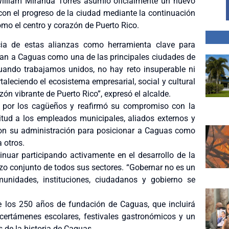
illiam Miranda Torres asumió oficialmente un nuevo
on el progreso de la ciudad mediante la continuación
mo el centro y corazón de Puerto Rico.
ia de estas alianzas como herramienta clave para
onan a Caguas como una de las principales ciudades de
uando trabajamos unidos, no hay reto insuperable ni
aleciendo el ecosistema empresarial, social y cultural
ón vibrante de Puerto Rico”, expresó el alcalde.
a por los cagüeños y reafirmó su compromiso con la
itud a los empleados municipales, aliados externos y
n su administración para posicionar a Caguas como
a otros.
nuar participando activamente en el desarrollo de la
rzo conjunto de todos sus sectores. “Gobernar no es un
unidades, instituciones, ciudadanos y gobierno se
e los 250 años de fundación de Caguas, que incluirá
 certámenes escolares, festivales gastronómicos y un
de la historia de Caguas.