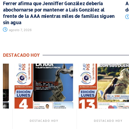
Ferrer afirma que Jenniffer González debería
A
abochornarse por mantener a Luis González al
d
frente de la AAA mientras miles de familias siguen
sin agua
agosto 7, 2026
DESTACADO HOY
HOY
DESTACADO HOY
DESTACADO H