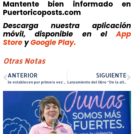
Mantente bien informado en
Puertoricoposts.com
Descarga nuestra aplicación
móvil, disponible
en el
App
Store
y
Google Play.
Otras Notas
ANTERIOR
SIGUIENTE
Se establecen por primera vez dos vicepresidencias en el Senado
Lanzamiento del libro “De la alta cultura a lo popular: cuando el mercado y la globalización dictan el discurso cultural de El Nuevo Día” por Kristine Drowne