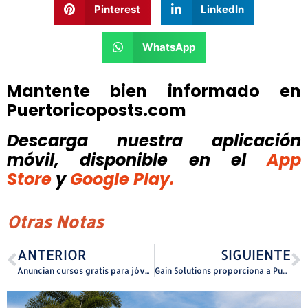
Pinterest
LinkedIn
WhatsApp
Mantente bien informado en
Puertoricoposts.com
Descarga nuestra aplicación
móvil, disponible
en el
App
Store
y
Google Play.
Otras Notas
ANTERIOR
SIGUIENTE
Anuncian cursos gratis para jóvenes de 16 a 24 años de edad
Gain Solutions proporciona a Puerto Rico su primer Encuentro Empresarial en España