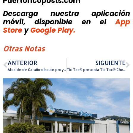
Puertoricoposts.com
Descarga nuestra aplicación
móvil, disponible
en el
App
Store
y
Google Play.
Otras Notas
ANTERIOR
SIGUIENTE
Alcalde de Cataño discute proyectos medulares con nueva Secretaria de la Vivienda
Tic Tac® presenta Tic Tac® Chewy!