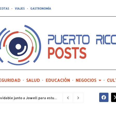
COTAS
VIAJES
GASTRONOMÍA
EGURIDAD
SALUD
EDUCACIÓN
NEGOCIOS
CUL
Compañía de Turismo hará realidad un prom inolvidable junto a Jowell para estudiantes de la Escuela Gabriela Mistral