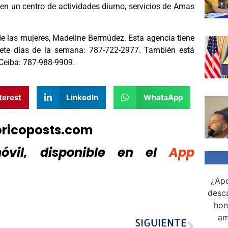
yen un centro de actividades diurno, servicios de Amas
 de las mujeres, Madeline Bermúdez. Esta agencia tiene
siete días de la semana: 787-722-2977. También está
Ceiba: 787-988-9909.
terest
LinkedIn
WhatsApp
oricoposts.com
vil, disponible
en el
App
¿Apo
desca
hon
am
SIGUIENTE