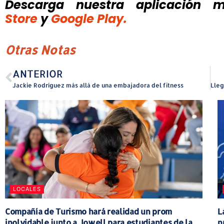
Descarga nuestra aplicación mó
Store
y
Google Play.
Otras Notas
ANTERIOR
Jackie Rodríguez más allá de una embajadora del fitness
LOCALES
Compañía de Turismo hará realidad un prom
L
inolvidable junto a Jowell para estudiantes de la
n