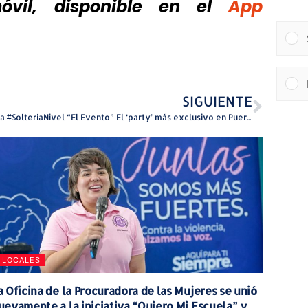
vil, disponible
en el
App
SIGUIENTE
Llega #SolteríaNivel “El Evento” El ‘party’ más exclusivo en Puerto Rico para personas solteras
LOCALES
a Oficina de la Procuradora de las Mujeres se unió
uevamente a la iniciativa “Quiero Mi Escuela” y