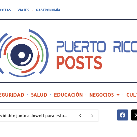
COTAS
VIAJES
GASTRONOMÍA
EGURIDAD
SALUD
EDUCACIÓN
NEGOCIOS
CUL
Compañía de Turismo hará realidad un prom inolvidable junto a Jowell para estudiantes de la Escuela Gabriela Mistral