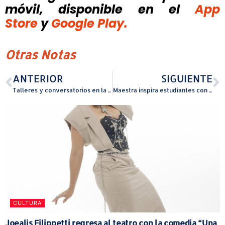
móvil, disponible
en el
App
Store
y
Google Play.
Otras Notas
ANTERIOR
SIGUIENTE
Talleres y conversatorios en la agenda del Museo de Las Américas en febrero
Maestra inspira estudiantes con película infantil para celebrar el Día de la Educación Ambiental
CULTURA
Joealis Filippetti regresa al teatro con la comedia “Una