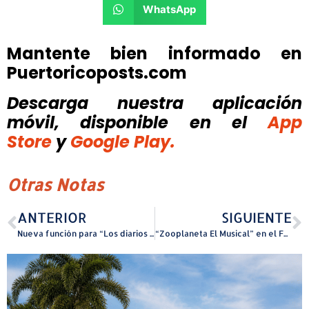
WhatsApp
Mantente bien informado en
Puertoricoposts.com
Descarga nuestra aplicación
móvil, disponible
en el
App
Store
y
Google Play.
Otras Notas
ANTERIOR
SIGUIENTE
Nueva función para “Los diarios íntimos de Adán y Eva” en Bellas Artes de Santurce
“Zooplaneta El Musical” en el Festival de Teatro Infantil de Caguas