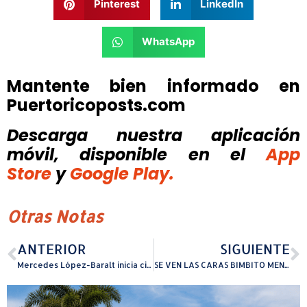
Pinterest
LinkedIn
WhatsApp
Mantente bien informado en
Puertoricoposts.com
Descarga nuestra aplicación
móvil, disponible
en el
App
Store
y
Google Play.
Otras Notas
ANTERIOR
SIGUIENTE
Mercedes López-Baralt inicia ciclo de seminarios 2025 en la ACAPLE
SE VEN LAS CARAS BIMBITO MENDEZ Y NELVIS RODRIGUEZ RUMBO A ESTE VIERNES EN TRUJILLO ALTO