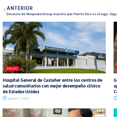
ANTERIOR
Encuesta de ManpowerGroup muestra que Puerto Rico es el lugar con menos escasez de talento a nivel global
SALUD
Hospital General de Castañer entre los centros de
G
salud comunitarios con mejor desempeño clínico
a
de Estados Unidos
C
agosto 7, 2026