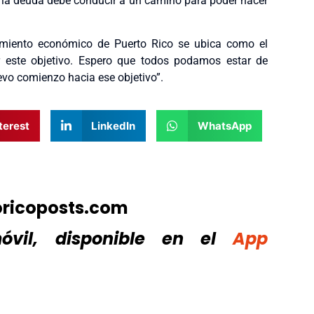
 la deuda debe conducir a un camino para poder hacer
ecimiento económico de Puerto Rico se ubica como el
r este objetivo. Espero que todos podamos estar de
o comienzo hacia ese objetivo”.
terest
LinkedIn
WhatsApp
oricoposts.com
vil, disponible
en el
App