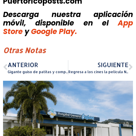
Puertoricoposts.com
Descarga nuestra aplicación
móvil, disponible
en el
App
Store
y
Google Play.
Otras Notas
ANTERIOR
SIGUIENTE
Gigante guiso de patitas y competencia de baile en el Carnaval Mabó 2025
Regresa a los cines la película Nosotros, los De la Fe