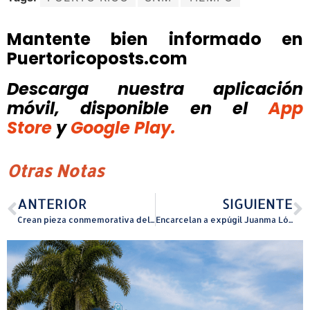
Mantente bien informado en
Puertoricoposts.com
Descarga nuestra aplicación
móvil, disponible
en el
App
Store
y
Google Play.
Otras Notas
ANTERIOR
SIGUIENTE
Crean pieza conmemorativa del 45 aniversario de Radio Universidad de Puerto Rico
Encarcelan a expúgil Juanma López por deber pensión alimentaria