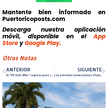
Mantente bien informado en
Puertoricoposts.com
Descarga nuestra aplicación
móvil, disponible
en el
App
Store
y
Google Play.
Otras Notas
ANTERIOR
SIGUIENTE
El “PR Half Mile” regresa para celebrar su 15 aniversario
Las estrellas venezolanas Zhamira Zambrano y Noreh lanzan una poderosa colaboración