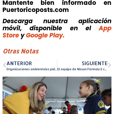
Mantente bien informado en
Puertoricoposts.com
Descarga nuestra aplicación
móvil, disponible
en el
App
Store
y
Google Play.
Otras Notas
ANTERIOR
SIGUIENTE
Organizaciones ambientales piden al Rivera Schatz frenar proyecto que extiende la quema de carbón en Puerto Rico
El equipo de Nissan Fórmula E consigue una excelente victoria y un segundo puesto en el Jeddah E-Prix