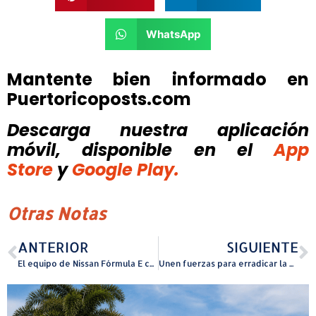
WhatsApp
Mantente bien informado en
Puertoricoposts.com
Descarga nuestra aplicación
móvil, disponible
en el
App
Store
y
Google Play.
Otras Notas
ANTERIOR
SIGUIENTE
El equipo de Nissan Fórmula E consigue una excelente victoria y un segundo puesto en el Jeddah E-Prix
Unen fuerzas para erradicar la violencia de género a través del empoderamiento económico