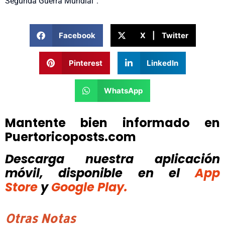
Segunda Guerra Mundial”.
Facebook
X | Twitter
Pinterest
LinkedIn
WhatsApp
Mantente bien informado en
Puertoricoposts.com
Descarga nuestra aplicación
móvil, disponible
en el
App
Store
y
Google Play.
Otras Notas