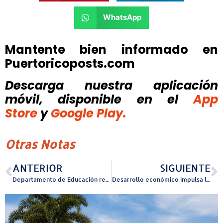
WhatsApp
Mantente bien informado en
Puertoricoposts.com
Descarga nuestra aplicación
móvil, disponible
en el
App
Store
y
Google Play.
Otras Notas
ANTERIOR
SIGUIENTE
Departamento de Educación respalda la designación de escuelas en desuso como refugios, sujeto a recomendaciones clave
Desarrollo económico impulsa la investigación clínica en Puerto Rico con la expansión de FDI clinical research