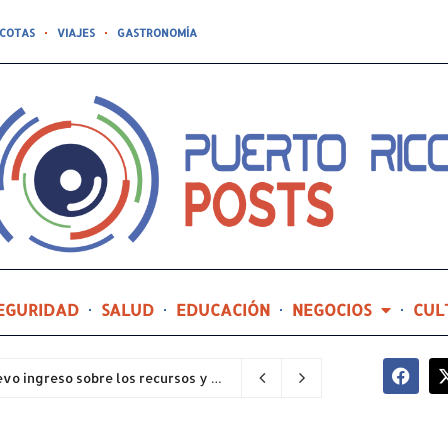
COTAS
VIAJES
GASTRONOMÍA
EGURIDAD
SALUD
EDUCACIÓN
NEGOCIOS
CUL
Explora y Avanza orientará a estudiantes de nuevo ingreso sobre los recursos y servicios del RUM
7 minutos ago