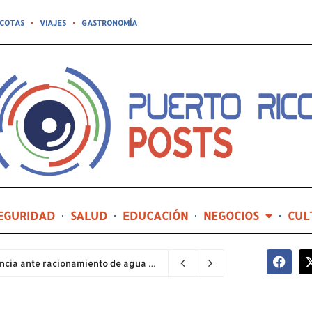
COTAS
VIAJES
GASTRONOMÍA
EGURIDAD
SALUD
EDUCACIÓN
NEGOCIOS
CUL
Sector industrial implementa planes de contingencia ante racionamiento de agua y hace un llamado a la eficiencia infraestructural