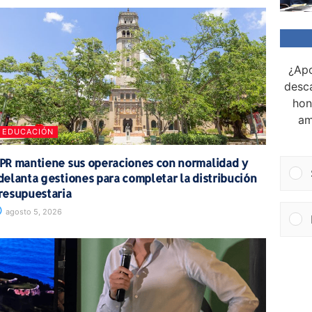
¿Apo
desca
hon
am
EDUCACIÓN
PR mantiene sus operaciones con normalidad y
delanta gestiones para completar la distribución
resupuestaria
agosto 5, 2026