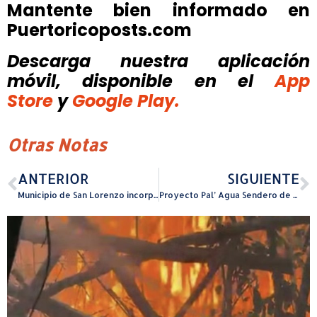
Mantente bien informado en
Puertoricoposts.com
Descarga nuestra aplicación
móvil, disponible
en el
App
Store
y
Google Play.
Otras Notas
ANTERIOR
SIGUIENTE
Municipio de San Lorenzo incorpora Voleibol Adaptado para adultos mayores en su torneo anual
Proyecto Pal’ Agua Sendero de Amor Icita Gandía en Hatillo permite a personas con diversidad funcional disfrutar del mar