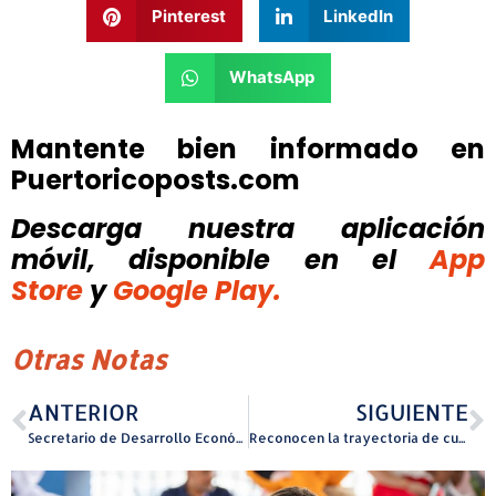
Pinterest
LinkedIn
WhatsApp
Mantente bien informado en
Puertoricoposts.com
Descarga nuestra aplicación
móvil, disponible
en el
App
Store
y
Google Play.
Otras Notas
ANTERIOR
SIGUIENTE
Secretario de Desarrollo Económico visita empresa aeroespaciales para fortalecer el sector en Puerto Rico
Reconocen la trayectoria de cuatro académicos de la UPR Recinto de Río Piedras durante Distinciones Académicas 2025