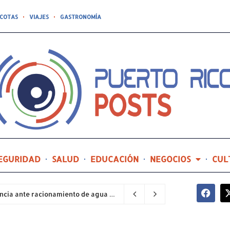
COTAS
VIAJES
GASTRONOMÍA
EGURIDAD
SALUD
EDUCACIÓN
NEGOCIOS
CUL
Sector industrial implementa planes de contingencia ante racionamiento de agua y hace un llamado a la eficiencia infraestructural