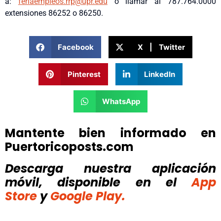
a:
feriaempleos.rrp@upr.edu
o llamar al 787.764.0000
extensiones 86252 o 86250.
Facebook
X | Twitter
Pinterest
LinkedIn
WhatsApp
Mantente bien informado en
Puertoricoposts.com
Descarga nuestra aplicación
móvil, disponible
en el
App
Store
y
Google Play.