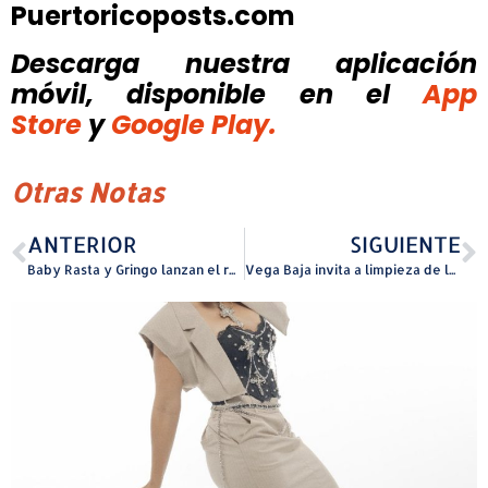
Puertoricoposts.com
Descarga nuestra aplicación
móvil, disponible
en el
App
Store
y
Google Play.
Otras Notas
ANTERIOR
SIGUIENTE
Baby Rasta y Gringo lanzan el remix de “Hasta volver intentar” en colaboración con Farruko
Vega Baja invita a limpieza de la Playa Puerto Nuevo el primer sábado de abril