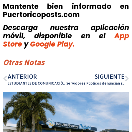
Mantente bien informado en
Puertoricoposts.com
Descarga nuestra aplicación
móvil, disponible
en el
App
Store
y
Google Play.
Otras Notas
ANTERIOR
SIGUIENTE
ESTUDIANTES DE COMUNICACIÓN DE LA UPRH CELEBRAN EL 18VO FESTIVAL DE IMAGEN Y SONIDO
Servidores Públicos denuncian salarios excesivos del gabinete de Jenniffer González