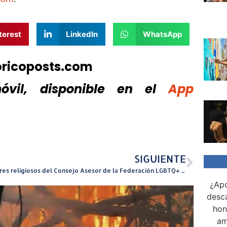
terest
LinkedIn
WhatsApp
oricoposts.com
vil, disponible
en el
App
SIGUIENTE
Líderes religiosos del Consejo Asesor de la Federación LGBTQ+ se oponen al proyecto de libertad religiosa
¿Apo
desca
hon
am