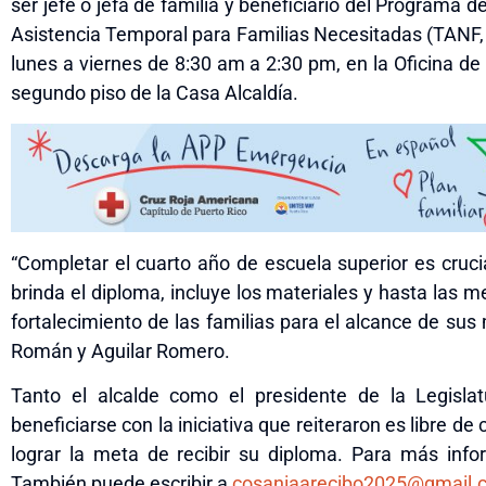
ser jefe o jefa de familia y beneficiario del Programa 
Asistencia Temporal para Familias Necesitadas (TANF, po
lunes a viernes de 8:30 am a 2:30 pm, en la Oficina de 
segundo piso de la Casa Alcaldía.
“Completar el cuarto año de escuela superior es crucia
brinda el diploma, incluye los materiales y hasta las mer
fortalecimiento de las familias para el alcance de su
Román y Aguilar Romero.
Tanto el alcalde como el presidente de la Legisla
beneficiarse con la iniciativa que reiteraron es libre d
lograr la meta de recibir su diploma. Para más inf
También puede escribir a
cosaniaarecibo2025@gmail.