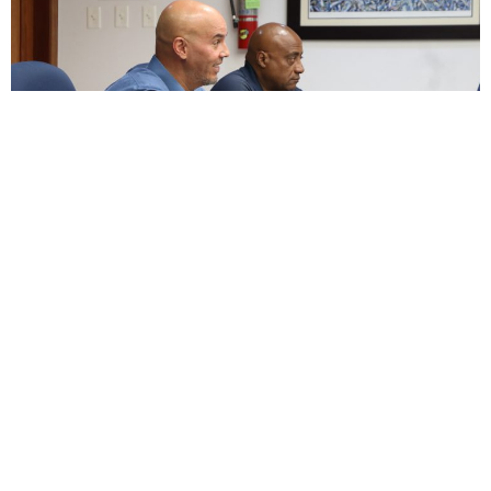
ENCUESTA
¿Apoyas enmendar la ley para permitir un descanso
digno junto a nuestras mascotas, honrando el vínculo
de lealtad, alegría y amor incondicional que nos
brindaron durante toda su vida?
Si