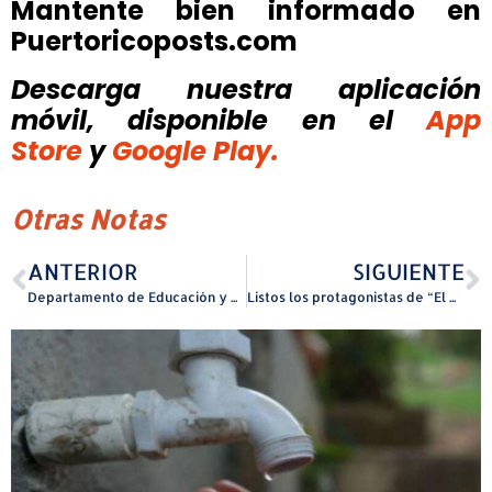
Mantente bien informado en
Puertoricoposts.com
Descarga nuestra aplicación
móvil, disponible
en el
App
Store
y
Google Play.
Otras Notas
ANTERIOR
SIGUIENTE
Departamento de Educación y Dave & Buster’s firman Acuerdo de Colaboración en el marco del Mes del Autismo
Listos los protagonistas de “El Arte del Boxeo” para su gran cita el 12 de abril en el Coliseo de Puerto Rico