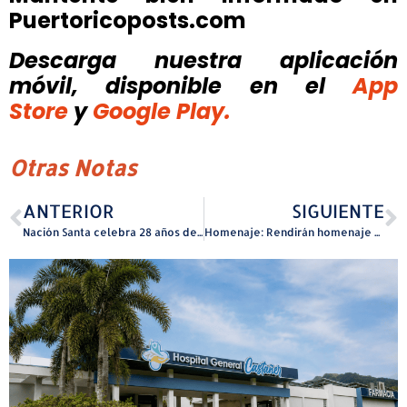
Puertoricoposts.com
Descarga nuestra aplicación
móvil, disponible
en el
App
Store
y
Google Play.
Otras Notas
ANTERIOR
SIGUIENTE
Nación Santa celebra 28 años de trayectoria en concierto magistral
Homenaje: Rendirán homenaje con la creación de Día de la Piña Colada en Nueva York Conversatorio sobre Turismo en Puerto Rico celebrará Día de la Piña Colada en Nueva York