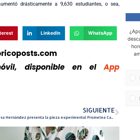
aumentó drásticamente a 9,630 estudiantes, o sea,
¿Apo
terest
LinkedIn
WhatsApp
desca
hon
oricoposts.com
am
vil, disponible
en el
App
SIGUIENTE
Teresa Hernández presenta la pieza experimental Prometea Cansada en el marco del Programa de Residencias Artísticas 2024-2025 y del Festival de Teatro Puertorriqueño del Instituto de Cultura Puertorriqueña