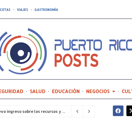
COTAS
VIAJES
GASTRONOMÍA
EGURIDAD
SALUD
EDUCACIÓN
NEGOCIOS
CUL
Explora y Avanza orientará a estudiantes de nuevo ingreso sobre los recursos y servicios del RUM
3 minutos ago