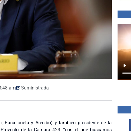
8:48 am
Suministrada
ida, Barceloneta y Arecibo) y también presidente de la
l Proyecto de la Cámara 423, “con el que buscamos