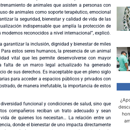
ntrenamiento de animales que asisten a personas con
 uso de animales como soporte terapéutico, emocional
ntizar la seguridad, bienestar y calidad de vida de las
ualización indispensable que amplía la protección de
 modernos reconocidos a nivel internacional”, explicó.
 garantizar la inclusión, dignidad y bienestar de miles
. Para estos seres humanos, la presencia de un animal
idad vital que les permite desenvolverse con mayor
a falta de un marco legal actualizado ha generado
icio de sus derechos. Es inaceptable que en pleno siglo
rarias para acceder a espacios públicos y privados con
strado, de manera irrefutable, la importancia de estos
¿Apo
 diversidad funcional y condiciones de salud, sino que
desca
stos compañeros reciban un trato adecuado y sean
hon
ida de quienes los necesitan… La relación entre un
am
encia, donde el bienestar de uno impacta directamente