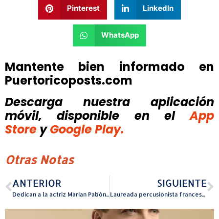
Pinterest
LinkedIn
WhatsApp
Mantente bien informado en
Puertoricoposts.com
Descarga nuestra aplicación
móvil, disponible
en el
App
Store
y
Google Play.
Otras Notas
ANTERIOR
SIGUIENTE
Dedican a la actriz Marian Pabó​n la segunda Expo de la Mujer Trabajadora
Laureada percusionista francesa se une al Concierto Clásico 11 de la Orquesta Sinfónica de Puerto Rico