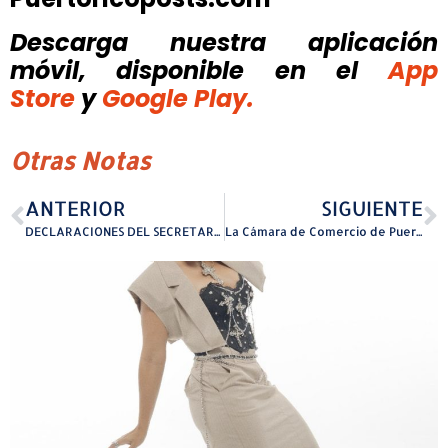
Descarga nuestra aplicación
móvil, disponible
en el
App
Store
y
Google Play.
Otras Notas
ANTERIOR
SIGUIENTE
DECLARACIONES DEL SECRETARIO GENERAL DEL PNP EN RESPUESTA A LOS 100 DÍAS DE JUAN DALMAU
La Cámara de Comercio de Puerto Rico pisa firme con su agenda Federal en Washington, D.C.