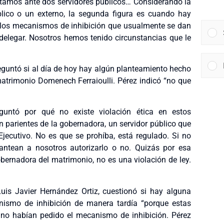
estamos ante dos servidores públicos… Considerando la
úblico o un externo, la segunda figura es cuando hay
ra los mecanismos de inhibición que usualmente se dan
delegar. Nosotros hemos tenido circunstancias que le
eguntó si al día de hoy hay algún planteamiento hecho
l matrimonio Domenech Ferraioulli. Pérez indicó “no que
guntó por qué no existe violación ética en estos
 parientes de la gobernadora, un servidor público que
jecutivo. No es que se prohíba, está regulado. Si no
antean a nosotros autorizarlo o no. Quizás por esa
obernadora del matrimonio, no es una violación de ley.
Luis Javier Hernández Ortiz, cuestionó si hay alguna
nismo de inhibición de manera tardía “porque estas
 no habían pedido el mecanismo de inhibición. Pérez