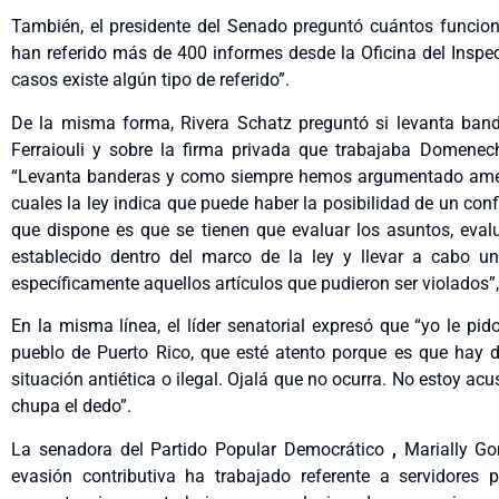
También, el presidente del Senado preguntó cuántos funcionar
han referido más de 400 informes desde la Oficina del Inspec
casos existe algún tipo de referido”.
De la misma forma, Rivera Schatz preguntó si levanta ban
Ferraiouli y sobre la firma privada que trabajaba Domenec
“Levanta banderas y como siempre hemos argumentado ameri
cuales la ley indica que puede haber la posibilidad de un confli
que dispone es que se tienen que evaluar los asuntos, evalu
establecido dentro del marco de la ley y llevar a cabo u
específicamente aquellos artículos que pudieron ser violados”, 
En la misma línea, el líder senatorial expresó que “yo le pi
pueblo de Puerto Rico, que esté atento porque es que hay 
situación antiética o ilegal. Ojalá que no ocurra. No estoy acu
chupa el dedo”.
La senadora del Partido Popular Democrático
,
Marially Go
evasión contributiva ha trabajado referente a servidores p