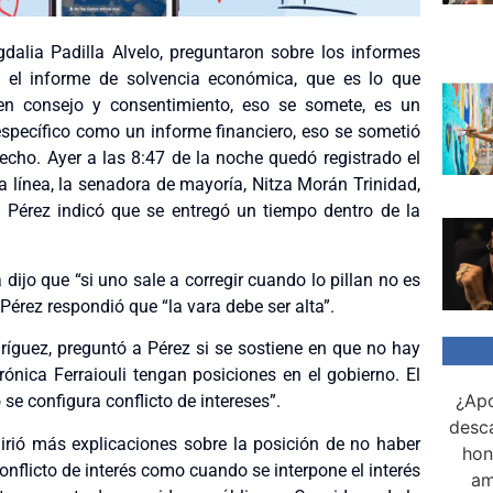
gdalia Padilla Alvelo, preguntaron sobre los informes
, el informe de solvencia económica, que es lo que
n consejo y consentimiento, eso se somete, es un
specífico como un informe financiero, eso se sometió
echo. Ayer a las 8:47 de la noche quedó registrado el
ma línea, la senadora de mayoría, Nitza Morán Trinidad,
. Pérez indicó que se entregó un tiempo dentro de la
 dijo que “si uno sale a corregir cuando lo pillan no es
 Pérez respondió que “la vara debe ser alta”.
ríguez, preguntó a Pérez si se sostiene en que no hay
nica Ferraiouli tengan posiciones en el gobierno. El
¿Apo
 se configura conflicto de intereses”.
desca
irió más explicaciones sobre la posición de no haber
hon
conflicto de interés como cuando se interpone el interés
am