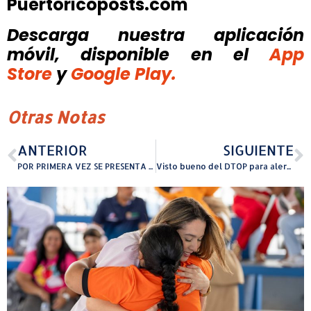
Puertoricoposts.com
Descarga nuestra aplicación
móvil, disponible
en el
App
Store
y
Google Play.
Otras Notas
ANTERIOR
SIGUIENTE
POR PRIMERA VEZ SE PRESENTA EN PUERTO RICO CASI NORMALES (NEXT TO NORMAL)
Visto bueno del DTOP para alerta a conductores antes del vencimiento del marbete