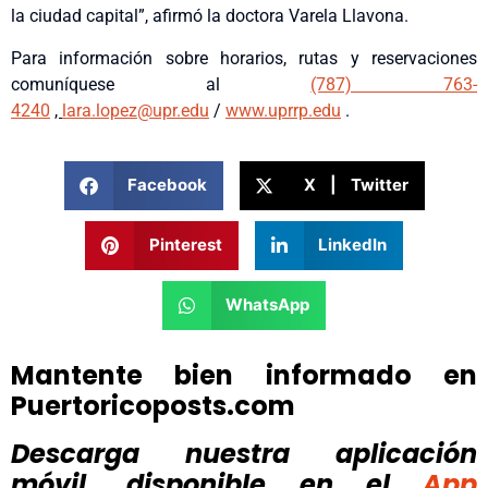
la ciudad capital”, afirmó la doctora Varela Llavona.
Para información sobre horarios, rutas y reservaciones
comuníquese al
(787) 763-
4240
,
lara.lopez@upr.edu
/
www.uprrp.edu
.
Facebook
X | Twitter
Pinterest
LinkedIn
WhatsApp
Mantente bien informado en
Puertoricoposts.com
Descarga nuestra aplicación
móvil, disponible
en el
App