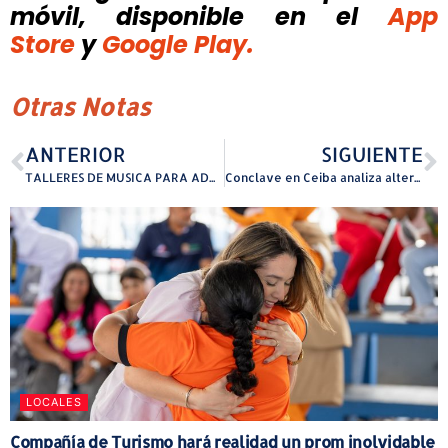
móvil, disponible
en el
App
Store
y
Google Play.
Otras Notas
ANTERIOR
SIGUIENTE
TALLERES DE MUSICA PARA ADULTOS MAYORES
Conclave en Ceiba analiza alternativas ante eliminación Fondo Equiparación
LOCALES
Compañía de Turismo hará realidad un prom inolvidable